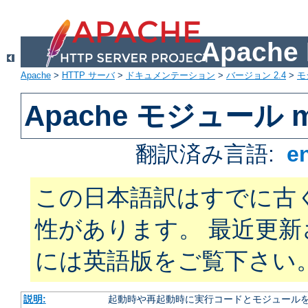
Apach
Apache
>
HTTP サーバ
>
ドキュメンテーション
>
バージョン 2.4
>
モ
Apache モジュール m
翻訳済み言語:
e
この日本語訳はすでに古
性があります。 最近更
には英語版をご覧下さい
説明:
起動時や再起動時に実行コードとモジュール