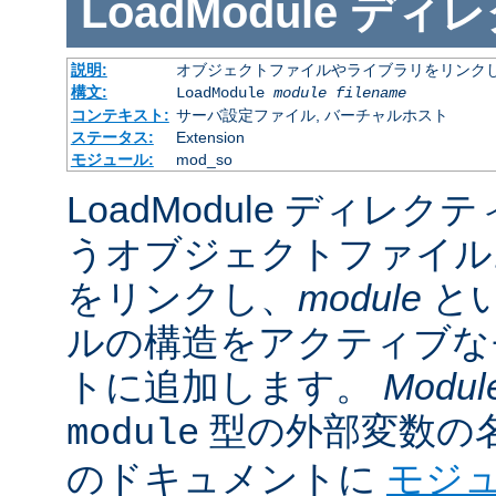
LoadModule
ディレ
説明:
オブジェクトファイルやライブラリをリンクし
構文:
LoadModule
module filename
コンテキスト:
サーバ設定ファイル, バーチャルホスト
ステータス:
Extension
モジュール:
mod_so
LoadModule ディレク
うオブジェクトファイル
をリンクし、
module
と
ルの構造をアクティブな
トに追加します。
Modul
型の外部変数の
module
のドキュメントに
モジ