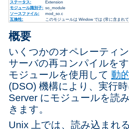
ステータス:
Extension
モジュール識別子:
so_module
ソースファイル:
mod_so.c
互換性:
このモジュールは Window では (常に含まれて
概要
いくつかのオペレーティ
サーバの再コンパイルをす
モジュールを使用して
動
(DSO) 機構により、実行時に 
Server にモジュールを
きます。
Unix 上では、読み込ま