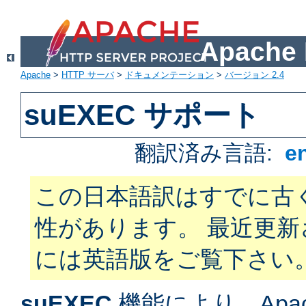
Apach
Apache
>
HTTP サーバ
>
ドキュメンテーション
>
バージョン 2.4
suEXEC サポート
翻訳済み言語:
e
この日本語訳はすでに古
性があります。 最近更
には英語版をご覧下さい
suEXEC
機能により、Apac