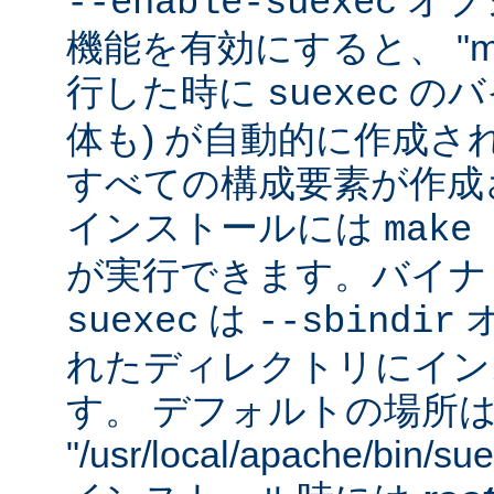
オプシ
--enable-suexec
機能を有効にすると、 "m
行した時に
のバイ
suexec
体も) が自動的に作成さ
すべての構成要素が作成
インストールには
make 
が実行できます。バイナ
は
suexec
--sbindir
れたディレクトリにイン
す。 デフォルトの場所
"/usr/local/apache/bin/