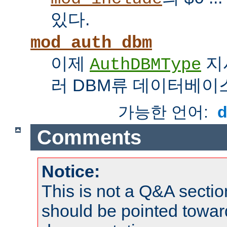
있다.
mod_auth_dbm
이제
지
AuthDBMType
러 DBM류 데이터베이
가능한 언어:
Comments
Notice:
This is not a Q&A sect
should be pointed towar