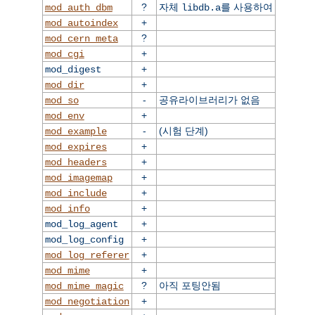
?
자체
를 사용하여
mod_auth_dbm
libdb.a
+
mod_autoindex
?
mod_cern_meta
+
mod_cgi
+
mod_digest
+
mod_dir
-
공유라이브러리가 없음
mod_so
+
mod_env
-
(시험 단계)
mod_example
+
mod_expires
+
mod_headers
+
mod_imagemap
+
mod_include
+
mod_info
+
mod_log_agent
+
mod_log_config
+
mod_log_referer
+
mod_mime
?
아직 포팅안됨
mod_mime_magic
+
mod_negotiation