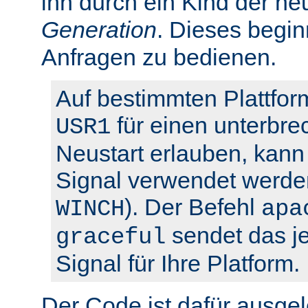
ihn durch ein Kind der ne
Generation
. Dieses begin
Anfragen zu bedienen.
Auf bestimmten Plattfor
für einen unterbre
USR1
Neustart erlauben, kann 
Signal verwendet werden
). Der Befehl
WINCH
apa
sendet das je
graceful
Signal für Ihre Platform.
Der Code ist dafür ausgel