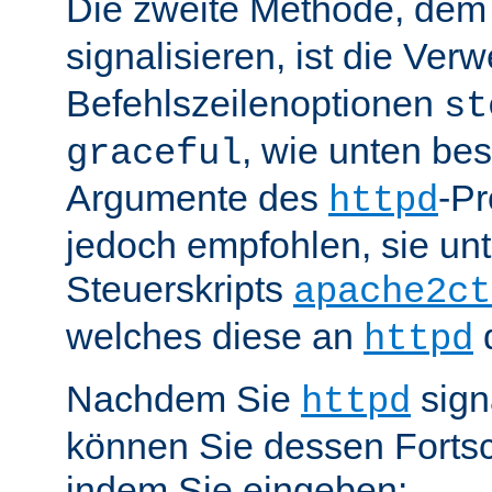
Die zweite Methode, de
signalisieren, ist die Ve
Befehlszeilenoptionen
st
, wie unten be
graceful
Argumente des
-P
httpd
jedoch empfohlen, sie u
Steuerskripts
apache2ct
welches diese an
d
httpd
Nachdem Sie
sign
httpd
können Sie dessen Fortsc
indem Sie eingeben: