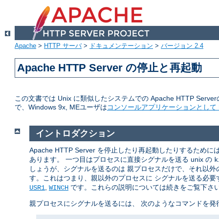
Apache
>
HTTP サーバ
>
ドキュメンテーション
>
バージョン 2.4
Apache HTTP Server の停止と再起動
この文書では Unix に類似したシステムでの Apache HTTP Serve
で、Windows 9x, MEユーザは
コンソールアプリケーションとして ht
イントロダクション
Apache HTTP Server を停止したり再起動したりするた
あります。 一つ目はプロセスに直接シグナルを送る unix の
k
しょうが、シグナルを送るのは 親プロセスだけで、それ以外の
す。これはつまり、親以外のプロセスに シグナルを送る必要す
,
です。これらの説明については続きをご覧下さ
USR1
WINCH
親プロセスにシグナルを送るには、 次のようなコマンドを発