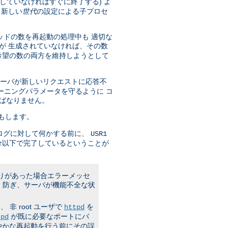
していなければすぐに終了する) よ
 新しい
世代
の設定による子プロセ
ッドの数を再起動の処理中も 適切な
が 生成されていなければ、その数
希望の数の両方を維持しようとして
サーバが新しいリクエストに応答不
ーニングパラメータを守るように コ
ばなりません。
もします。
ログに対して何かする前に、
USR1
分以下で完了しているということが
誤りがあった場合エラーメッセ
 防ぎ、サーバが機能不全な状
 root ユーザで
を
httpd
が既に必要なポートにバ
tpd
やかな再起動を行う前にその誤