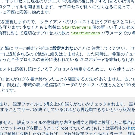
、子プロセスに現在のリクエストの処理の後に終了する (あるいは何も
ログファイルを開き直します。 子プロセスが徐々になくなるに従って、
トに即座に応答し始めます。
設定を重視しますので、 クライアントのリクエストを扱うプロセスとスレ
を守ります: 少なくとも 1 秒後に
個の新しい子プロセス
StartServers
の負荷に対して適切な子プロセスの数と
パラメータでの 
StartServers
た際に サーバ統計がゼロに
設定されない
ことに 注意してください。 
キューに追加されるので絶対に紛失はしません)、 また同時に、希望のチュ
たがった全子プロセスの追跡に使われている
スコアボード
を維持しなけれ
リクエストに応答し続けている子プロセスを特定するために、
を使うこと
G
プロセスがログを書き終わったことを確証する方法が ありません。古い
す。例えば、帯域の狭い通信路のユーザのリクエストのほとんどが 10 
ことです。
り、 設定ファイルに (構文上の) 誤りがないかチェックされます。 
うすることでサーバが終了しているけれども再起動できないという状況を
ん。 設定ファイルの意味的な内容を構文と同様に検証したい場合は、 非
ケットやログを開こうとして root でないため (もしくは実行中の
ht
理由で起動に失敗したのであれば、 それは設定ファイルのエラーで、 緩