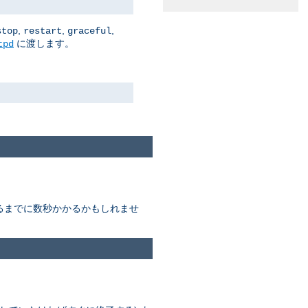
,
,
,
stop
restart
graceful
に渡します。
tpd
終わるまでに数秒かかるかもしれませ