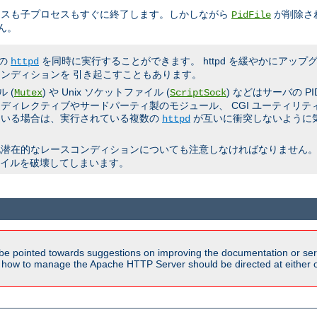
セスも子プロセスもすぐに終了します。しかしながら
が削除さ
PidFile
ん。
数の
を同時に実行することができます。 httpd を緩やかにアッ
httpd
ンディションを 引き起こすこともあります。
 (
) や Unix ソケットファイル (
) などはサーバの 
Mutex
ScriptSock
ディレクティブやサードパーティ製のモジュール、 CGI ユーティリ
ている場合は、実行されている複数の
が互いに衝突しないように
httpd
他潜在的なレースコンディションについても注意しなければなりません。
ファイルを破壊してしまいます。
be pointed towards suggestions on improving the documentation or ser
n how to manage the Apache HTTP Server should be directed at either ou