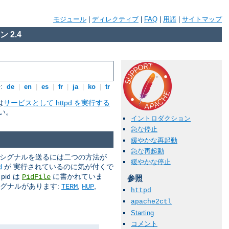
モジュール
|
ディレクティブ
|
FAQ
|
用語
|
サイトマップ
 2.4
:
de
|
en
|
es
|
fr
|
ja
|
ko
|
tr
は
サービスとして httpd を実行する
い。
イントロダクション
急な停止
緩やかな再起動
急な再起動
 シグナルを送るには二つの方法が
緩やかな停止
が 実行されているのに気が付くで
d
id は
に書かれていま
PidFile
参照
シグナルがあります:
,
,
TERM
HUP
httpd
apache2ctl
Starting
コメント