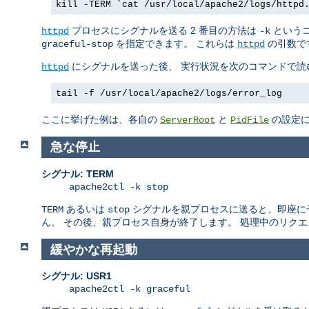
kill -TERM `cat /usr/local/apache2/logs/httpd
プロセスにシグナルを送る 2 番目の方法は
というコ
httpd
-k
を指定できます。 これらは
の引数で
graceful-stop
httpd
にシグナルを送った後、 実行状況を次のコマンドで読
httpd
tail -f /usr/local/apache2/logs/error_log
ここに挙げた例は、各自の
と
の設定に
ServerRoot
PidFile
急な停止
シグナル: TERM
apache2ctl -k stop
あるいは
シグナルを親プロセスに送ると、即座に子プロ
TERM
stop
ん。 その後、親プロセス自身が終了します。 処理中のリク
緩やかな再起動
シグナル: USR1
apache2ctl -k graceful