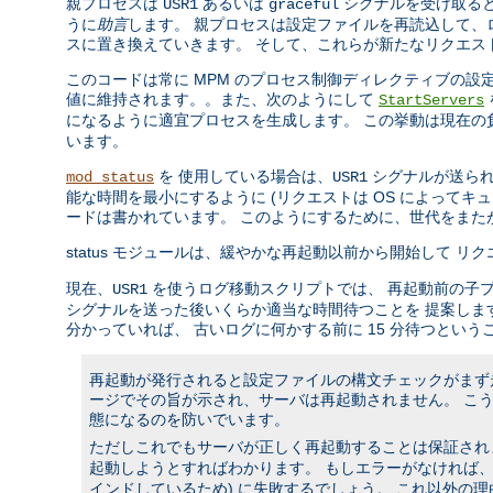
親プロセスは
あるいは
シグナルを受け取ると
USR1
graceful
うに
助言
します。 親プロセスは設定ファイルを再読込して、
スに置き換えていきます。 そして、これらが新たなリクエス
このコードは常に MPM のプロセス制御ディレクティブの
値に維持されます。。また、次のようにして
StartServers
になるように適宜プロセスを生成します。 この挙動は現在
います。
を 使用している場合は、
シグナルが送られ
mod_status
USR1
能な時間を最小にするように (リクエストは OS によって
ードは書かれています。 このようにするために、世代をま
status モジュールは、緩やかな再起動以前から開始して 
現在、
を使うログ移動スクリプトでは、 再起動前の子
USR1
シグナルを送った後いくらか適当な時間待つことを 提案しま
分かっていれば、 古いログに何かする前に 15 分待つという
再起動が発行されると設定ファイルの構文チェックがまず走
ージでその旨が示され、サーバは再起動されません。 こ
態になるのを防いでいます。
ただしこれでもサーバが正しく再起動することは保証されませ
起動しようとすればわかります。 もしエラーがなければ、ソ
インドしているため) に失敗するでしょう。 これ以外の