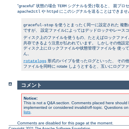
"graceful" 状態の場合
シグナルを受け取ると、 親プロ
TERM
や
にこのシグナルを送ることはできませ
apache2ctl
httpd
を使うとまったく同一に設定された 複
graceful-stop
ですが、 設定ファイルによってはデッドロックやレースコ
ディスク上のファイルを使うもの、たとえばロックファイル
共存できるよう注意が払われています。 しかしその他設定
ディスク上にロックファイルや状態管理ファイルを 使っ
ん。
形式のパイプを使ったログといった、 その
rotatelogs
ファイルを同時に rotate しようとすると、互いにログ
コメント
Notice:
This is not a Q&A section. Comments placed here should 
implemented or considered invalid/off-topic. Questions o
lists
.
Comments are disabled for this page at the moment.
Copyright 2021 The Apache Software Foundation.