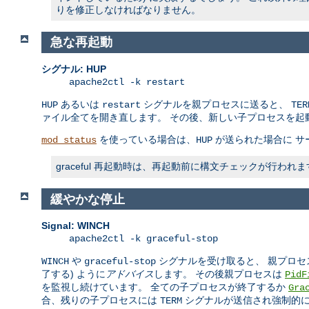
りを修正しなければなりません。
急な再起動
シグナル: HUP
apache2ctl -k restart
あるいは
シグナルを親プロセスに送ると、
HUP
restart
TER
ァイル全てを開き直します。 その後、新しい子プロセスを起
を使っている場合は、
が送られた場合に サ
mod_status
HUP
graceful 再起動時は、再起動前に構文チェックが行
緩やかな停止
Signal: WINCH
apache2ctl -k graceful-stop
や
シグナルを受け取ると、 親プロセ
WINCH
graceful-stop
了する) ように
アドバイス
します。 その後親プロセスは
PidF
を監視し続けています。 全ての子プロセスが終了するか
Gra
合、残りの子プロセスには
シグナルが送信され強制的
TERM