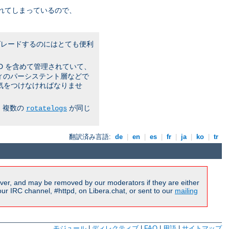
れてしまっているので、
プグレードするのにはとても便利
PID を含めて管理されていて、
ティのパーシステント層などで
気をつけなければなりませ
 複数の
が同じ
rotatelogs
翻訳済み言語:
de
|
en
|
es
|
fr
|
ja
|
ko
|
tr
ver, and may be removed by our moderators if they are either
r IRC channel, #httpd, on Libera.chat, or sent to our
mailing
モジュール
|
ディレクティブ
|
FAQ
|
用語
|
サイトマップ