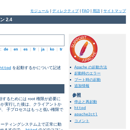
モジュール
|
ディレクティブ
|
FAQ
|
用語
|
サイトマップ
 2.4
:
de
|
en
|
es
|
fr
|
ja
|
ko
|
tr
Apache の起動方法
を起動するかについて記述
httpd
起動時のエラー
ブート時の起動
追加情報
参照
動するためには root 権限が必要に
停止と再起動
つか実行した後は、クライアントか
httpd
すが、 子プロセスはもっと低い権限で
apache2ctl
コメント
ーティングシステム上で正常に動
させますので、
のどのコマン
httpd