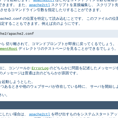
できます。 また、
スクリプトを直接編集し、 スクリプト
apache2ctl
させるコマンドライン引数を指定したりすることができます。
の位置を特定して読み込むことです。 このファイルの位
pache2.conf
指定することもできます。例えば次のようにです。
che2/apache2.conf
ら 切り離されて、コマンドプロンプトが即座に戻ってくるでしょう。
ディレクトリのテストページを見ることができるでしょう。
umentRoot
る前に、コンソールか
のどちらかに問題を記述したメッセージを
ErrorLog
このメッセージは普通は次のどちらかが原因です。
バを起動しようとした。
もう一つあるときや他のウェブサーバが存在している時に、 サーバを開始し
さい。
にしたい場合は、
を呼び出すものをシステムスタートアッ
apache2ctl