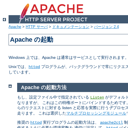
Apache
>
HTTP サーバ
>
ドキュメンテーション
>
バージョン 2.4
Apache の起動
Windows 上では、Apache は通常はサービスとして実行されま
Unixでは、
プログラムが、バックグラウンドで常にリクエス
httpd
しています。
Apache の起動方法
もし、設定ファイル中で指定されている
がデフォルトの
Listen
なりますが、 これはこの特権ポートにバインドするためです
らのリクエストに対する listen と応答を実際に行う
子
プロセ
走ります。 これは選択した
マルチプロセッシングモジュール
推奨の
実行プログラムの起動方法は、
制
httpd
apache2ctl
作するように必要な環境変数を 適切に設定して、
バイ
httpd