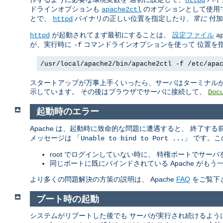
ドラインオプションも
のオプションとして使用
apache2ctl
とで、
バイナリの正しい位置を指定したり、
常に
付加
httpd
が起動されてまず最初にすることは、
設定ファイル
httpd
a
が、実行時に
コマンドラインオプションを使って 位置を
-f
/usr/local/apache2/bin/apache2ctl -f /etc/apa
スタートアップが万事上手くいったら、サーバはターミナルか
示しています。 その後はブラウザでサーバに接続して、
Doc
起動時のエラー
Apache は、起動時に致命的な問題に遭遇すると、 終了す
メッセージは 「
」 です。
Unable to bind to Port ...
root でログインしていない時に、 特権ポートでサー
同じポートに既にバインドされている Apache が
より多くの問題解決の方策の説明は、 Apache
FAQ
をご覧下
ブート時の起動
システムがリブートした後でも サーバが実行され続けるよう