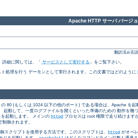
Apache HTTP サーバ バージョン
翻訳済み言語
す。 詳細に関しては、「
サービスとして実行する
」をご覧下さい。
ト処理を行う デーモンとして実行されます。この文書ではどのように
 80 (もしくは 1024 以下の他のポート) である場合は、Apache を起
。 起動して、一度ログファイルを開くといった準備のための 動作を幾
スを起動します。 メインの
プロセスは root 権限で走り続けま
httpd
で制御されます。
御スクリプトを使用する方法です。このスクリプトは、
がオペレ
httpd
ナリを起動します。
はどんなコマンドライン引数も通過
apache2ctl