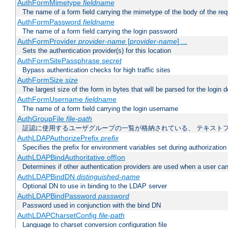
AuthFormMimetype
fieldname
The name of a form field carrying the mimetype of the body of the req
AuthFormPassword
fieldname
The name of a form field carrying the login password
AuthFormProvider
provider-name
[
provider-name
] ...
Sets the authentication provider(s) for this location
AuthFormSitePassphrase
secret
Bypass authentication checks for high traffic sites
AuthFormSize
size
The largest size of the form in bytes that will be parsed for the login d
AuthFormUsername
fieldname
The name of a form field carrying the login username
AuthGroupFile
file-path
証認に使用するユーザグループの一覧が格納されている、 テキスト
AuthLDAPAuthorizePrefix
prefix
Specifies the prefix for environment variables set during authorization
AuthLDAPBindAuthoritative off|on
Determines if other authentication providers are used when a user can
AuthLDAPBindDN
distinguished-name
Optional DN to use in binding to the LDAP server
AuthLDAPBindPassword
password
Password used in conjunction with the bind DN
AuthLDAPCharsetConfig
file-path
Language to charset conversion configuration file