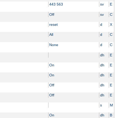
443 563
sv
E
Off
sv
C
reset
d
X
All
d
C
None
d
C
dh
E
On
dh
E
On
dh
E
Off
dh
E
Off
dh
E
s
M
On
dh
B