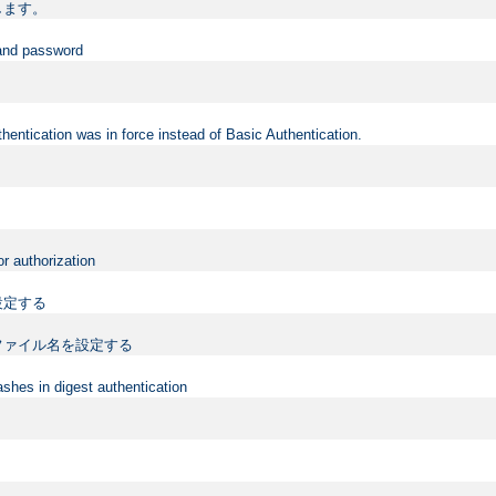
します。
 and password
hentication was in force instead of Basic Authentication.
or authorization
設定する
ファイル名を設定する
shes in digest authentication