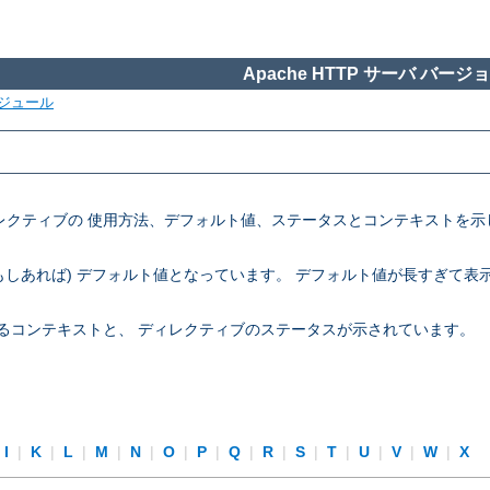
Apache HTTP サーバ バージョン
ジュール
定ディレクティブの 使用方法、デフォルト値、ステータスとコンテキスト
 (もしあれば) デフォルト値となっています。 デフォルト値が長すぎて
できるコンテキストと、 ディレクティブのステータスが示されています。
I
|
K
|
L
|
M
|
N
|
O
|
P
|
Q
|
R
|
S
|
T
|
U
|
V
|
W
|
X