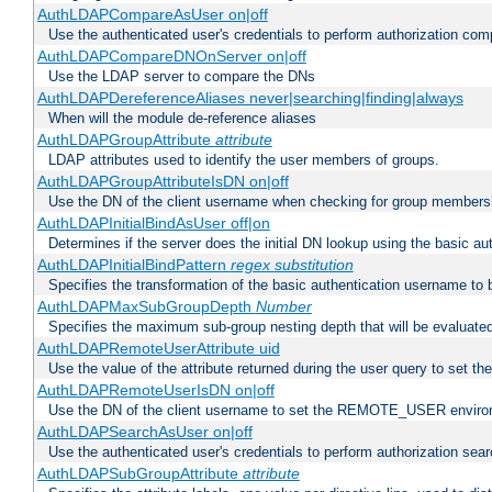
AuthLDAPCompareAsUser on|off
Use the authenticated user's credentials to perform authorization co
AuthLDAPCompareDNOnServer on|off
Use the LDAP server to compare the DNs
AuthLDAPDereferenceAliases never|searching|finding|always
When will the module de-reference aliases
AuthLDAPGroupAttribute
attribute
LDAP attributes used to identify the user members of groups.
AuthLDAPGroupAttributeIsDN on|off
Use the DN of the client username when checking for group members
AuthLDAPInitialBindAsUser off|on
Determines if the server does the initial DN lookup using the basic a
AuthLDAPInitialBindPattern
regex
substitution
Specifies the transformation of the basic authentication username to
AuthLDAPMaxSubGroupDepth
Number
Specifies the maximum sub-group nesting depth that will be evaluated
AuthLDAPRemoteUserAttribute uid
Use the value of the attribute returned during the user query to se
AuthLDAPRemoteUserIsDN on|off
Use the DN of the client username to set the REMOTE_USER environ
AuthLDAPSearchAsUser on|off
Use the authenticated user's credentials to perform authorization sea
AuthLDAPSubGroupAttribute
attribute