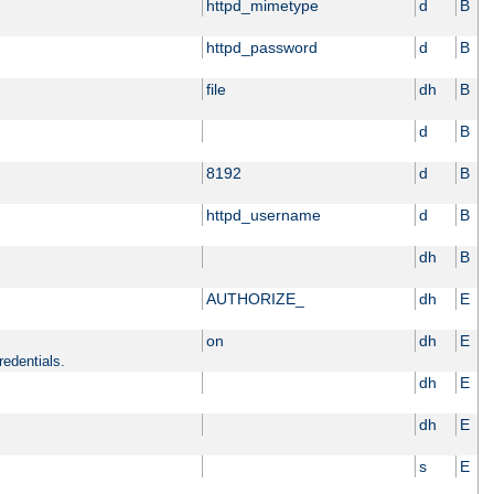
httpd_mimetype
d
B
httpd_password
d
B
file
dh
B
d
B
8192
d
B
httpd_username
d
B
dh
B
AUTHORIZE_
dh
E
on
dh
E
redentials.
dh
E
dh
E
s
E