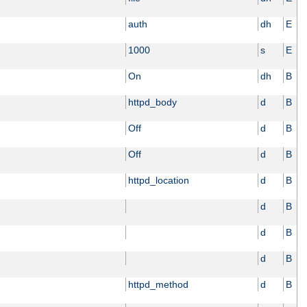
auth
dh
E
1000
s
E
On
dh
B
httpd_body
d
B
Off
d
B
Off
d
B
httpd_location
d
B
d
B
d
B
d
B
httpd_method
d
B