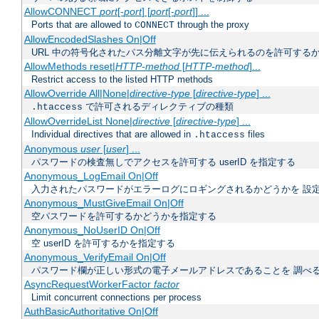
AllowCONNECT
port
[-
port
] [
port
[-
port
]] ...
Ports that are allowed to
through the proxy
CONNECT
AllowEncodedSlashes On|Off
URL 中の符号化されたパス分離文字が先に伝えられるのを許可するか
AllowMethods reset|
HTTP-method
[
HTTP-method
]...
Restrict access to the listed HTTP methods
AllowOverride All|None|
directive-type
[
directive-type
] ...
で許可されるディレクティブの種類
.htaccess
AllowOverrideList None|
directive
[
directive-type
] ...
Individual directives that are allowed in
files
.htaccess
Anonymous
user
[
user
] ...
パスワードの検査無しでアクセスを許可する userID を指定する
Anonymous_LogEmail On|Off
入力されたパスワードがエラーログにロギングされるかどうかを 設
Anonymous_MustGiveEmail On|Off
空パスワードを許可するかどうかを指定する
Anonymous_NoUserID On|Off
空 userID を許可するかを指定する
Anonymous_VerifyEmail On|Off
パスワード欄が正しい形式の電子メールアドレスであることを 調べ
AsyncRequestWorkerFactor
factor
Limit concurrent connections per process
AuthBasicAuthoritative On|Off