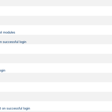
vel modules
on successful login
ogin
t on successful login