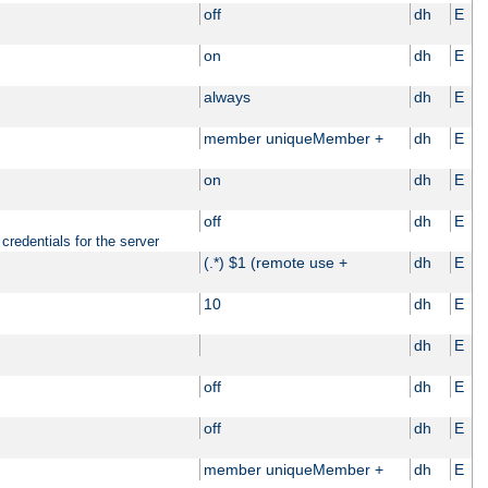
off
dh
E
on
dh
E
always
dh
E
member uniqueMember +
dh
E
on
dh
E
off
dh
E
credentials for the server
(.*) $1 (remote use +
dh
E
10
dh
E
dh
E
off
dh
E
off
dh
E
member uniqueMember +
dh
E