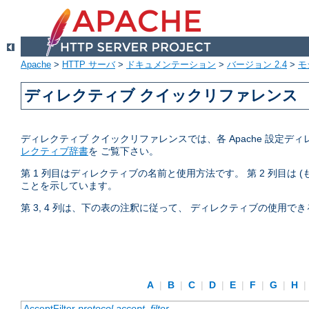
Apache
>
HTTP サーバ
>
ドキュメンテーション
>
バージョン 2.4
>
モ
ディレクティブ クイックリファレンス
ディレクティブ クイックリファレンスでは、各 Apache 設
レクティブ辞書
を ご覧下さい。
第 1 列目はディレクティブの名前と使用方法です。 第 2 列目は
ことを示しています。
第 3, 4 列は、下の表の注釈に従って、 ディレクティブの使用
A
|
B
|
C
|
D
|
E
|
F
|
G
|
H
|
AcceptFilter
protocol
accept_filter