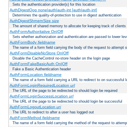
Sets the authentication provider(s) for this location
AuthDigestQop none|auth|auth-int [auth|auth-int]
Determines the quality-of-protection to use in digest authentication
AuthDigestShmemSize
size
The amount of shared memory to allocate for keeping track of clients
AuthFormAuthoritative On|Off
Sets whether authorization and authentication are passed to lower le
AuthFormBody
fieldname
The name of a form field carrying the body of the request to attempt 
AuthFormDisableNoStore On|Off
Disable the CacheControl no-store header on the login page
AuthFormFakeBasicAuth On|Off
Fake a Basic Authentication header
AuthFormLocation
fieldname
The name of a form field carrying a URL to redirect to on successful l
AuthFormLoginRequiredLocation
url
The URL of the page to be redirected to should login be required
AuthFormLoginSuccessLocation
url
The URL of the page to be redirected to should login be successful
AuthFormLogoutLocation
uri
The URL to redirect to after a user has logged out
AuthFormMethod
fieldname
The name of a form field carrying the method of the request to attemp