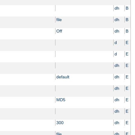
dh
B
file
dh
B
Off
dh
B
d
E
d
E
dh
E
default
dh
E
dh
E
MD5
dh
E
dh
E
300
dh
E
file
dh
E