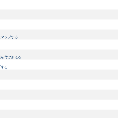
にマップする
情報を付け加える
プする
..