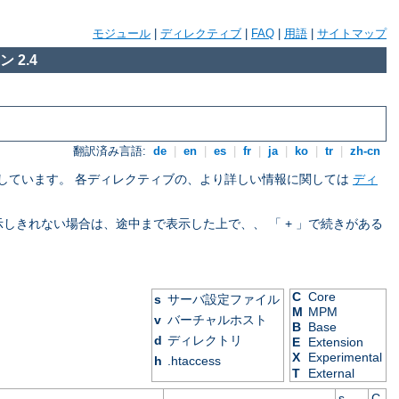
モジュール
|
ディレクティブ
|
FAQ
|
用語
|
サイトマップ
 2.4
翻訳済み言語:
de
|
en
|
es
|
fr
|
ja
|
ko
|
tr
|
zh-cn
を示しています。 各ディレクティブの、より詳しい情報に関しては
ディ
表示しきれない場合は、途中まで表示した上で、、 「 + 」で続きがある
C
Core
s
サーバ設定ファイル
M
MPM
v
バーチャルホスト
B
Base
d
ディレクトリ
E
Extension
X
Experimental
h
.htaccess
T
External
s
C