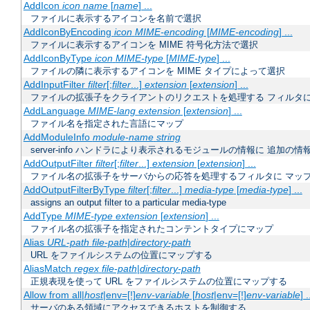
AddIcon
icon
name
[
name
] ...
ファイルに表示するアイコンを名前で選択
AddIconByEncoding
icon
MIME-encoding
[
MIME-encoding
] ...
ファイルに表示するアイコンを MIME 符号化方法で選択
AddIconByType
icon
MIME-type
[
MIME-type
] ...
ファイルの隣に表示するアイコンを MIME タイプによって選択
AddInputFilter
filter
[;
filter
...]
extension
[
extension
] ...
ファイルの拡張子をクライアントのリクエストを処理する フィルタ
AddLanguage
MIME-lang
extension
[
extension
] ...
ファイル名を指定された言語にマップ
AddModuleInfo
module-name
string
server-info ハンドラにより表示されるモジュールの情報に 追加の
AddOutputFilter
filter
[;
filter
...]
extension
[
extension
] ...
ファイル名の拡張子をサーバからの応答を処理するフィルタに マッ
AddOutputFilterByType
filter
[;
filter
...]
media-type
[
media-type
] ...
assigns an output filter to a particular media-type
AddType
MIME-type
extension
[
extension
] ...
ファイル名の拡張子を指定されたコンテントタイプにマップ
Alias
URL-path
file-path
|
directory-path
URL をファイルシステムの位置にマップする
AliasMatch
regex
file-path
|
directory-path
正規表現を使って URL をファイルシステムの位置にマップする
Allow from all|
host
|env=[!]
env-variable
[
host
|env=[!]
env-variable
] .
サーバのある領域にアクセスできるホストを制御する