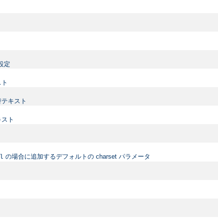
設定
スト
替テキスト
キスト
の場合に追加するデフォルトの charset パラメータ
l