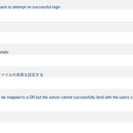
uest to attempt on successful login
etails
ファイルの名前を設定する
 be mapped to a DN but the server cannot successfully bind with the user's c