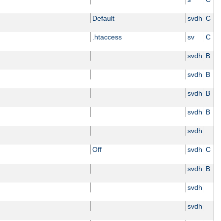
Default
svdh
C
.htaccess
sv
C
svdh
B
svdh
B
svdh
B
svdh
B
svdh
Off
svdh
C
svdh
B
svdh
svdh