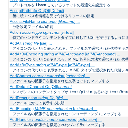
プロトコルを Listen しているソケットの最適化を設定する
AcceptPathInfo On|Off|Default
後に続くパス名情報を受け付けるリソースの指定
AccessFileName
filename
[
filename
] ...
分散設定ファイルの名前
Action
action-type
cgi-script
[virtual]
特定のハンドラやコンテントタイプに対して CGI を実行するように 
AddAlt
string
file
[
file
] ...
アイコンの代わりに 表示される、ファイル名で選択された代替テキ
AddAltByEncoding
string
MIME-encoding
[
MIME-encoding
] ...
アイコンの代わりに表示される、MIME 符号化方法で選択された 代
AddAltByType
string
MIME-type
[
MIME-type
] ...
アイコンの代わりに 表示される、MIME タイプで選択された代替テ
AddCharset
charset
extension
[
extension
] ...
ファイル名の拡張子を指定された文字セットにマップする
AddDefaultCharset On|Off|
charset
レスポンスのコンテントタイプが
あるいは
text/plain
text/htm
AddDescription
string
file
[
file
] ...
ファイルに対して表示する説明
AddEncoding
MIME-enc
extension
[
extension
] ...
ファイル名の拡張子を指定されたエンコーディング にマップする
AddHandler
handler-name
extension
[
extension
] ...
ファイル名の拡張子を指定されたハンドラにマップする