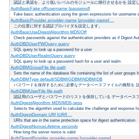
認証と承認を、より低いレベルのモジュールに移行させるかを 設定
AuthBasicFake off|
username
[
password
]
Fake basic authentication using the given expressions for username
AuthBasicProvider
provider-name
[
provider-name
] ...
この位置に対する認証プロバイダを設定します。
AuthBasicUseDigestAlgorithm MD5|Off
Check passwords against the authentication providers as if Digest Aut
AuthDBDUserPWQuery
query
SQL query to look up a password for a user
AuthDBDUserRealmQuery
query
SQL query to look up a password hash for a user and realm.
AuthDBMGroupFile
file-path
Sets the name of the database file containing the list of user groups f
AuthDBMType default|SDBM|GDBM|NDBM|DB
パスワードを保存するために必要なデータベースファイルの種類を 
AuthDBMUserFile
file-path
認証用のユーザとパスワードのリストを保持している データベース
AuthDigestAlgorithm MD5|MD5-sess
Selects the algorithm used to calculate the challenge and response ha
AuthDigestDomain
URI
[
URI
] ...
URIs that are in the same protection space for digest authentication
AuthDigestNonceLifetime
seconds
How long the server nonce is valid
AuthDigestProvider
provider-name
[
provider-name
] ...