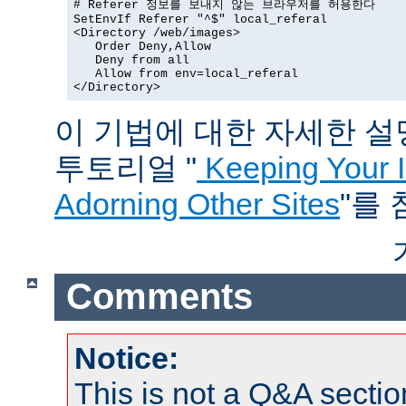
# Referer 정보를 보내지 않는 브라우저를 허용한다

SetEnvIf Referer "^$" local_referal

<Directory /web/images>

   Order Deny,Allow

   Deny from all

   Allow from env=local_referal

</Directory>
이 기법에 대한 자세한 설명은
투토리얼 "
Keeping Your 
Adorning Other Sites
"를
Comments
Notice:
This is not a Q&A sect